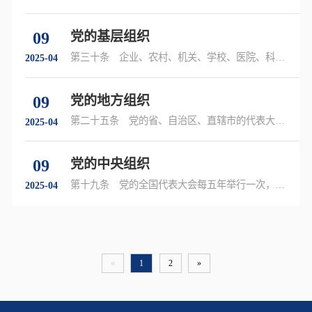
的公仆，要做到忠诚干净担当……
09
党的基层组织
第三十条 企业、农村、机关、学校、医院、科研
2025-04
院所、街道社区、社会组织、人民解放军连队……
09
党的地方组织
第二十五条 党的省、自治区、直辖市的代表大
2025-04
会，设区的市和自治州的代表大会，县（旗）、自
治县……
09
党的中央组织
第十九条 党的全国代表大会每五年举行一次，由
2025-04
中央委员会召集……
«
1
2
»