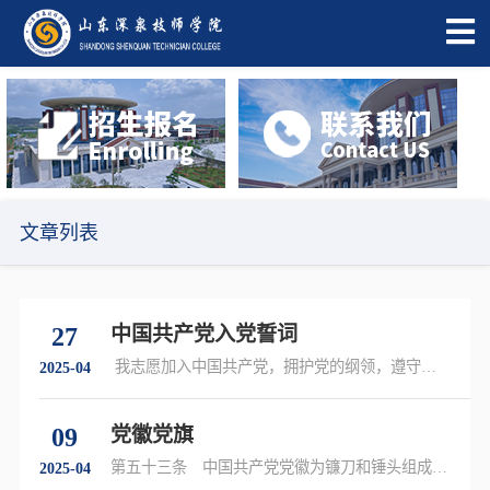
文章列表
27
中国共产党入党誓词
我志愿加入中国共产党，拥护党的纲领，遵守党
2025-04
的章程，履行党员义务……
09
党徽党旗
第五十三条 中国共产党党徽为镰刀和锤头组成的
2025-04
图案……