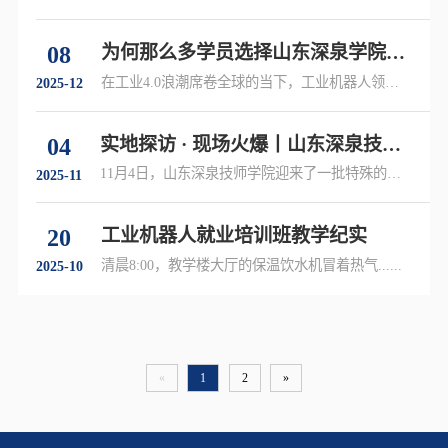
业知识的钻研......
08
为何那么多学员选择山东深泉学院学
习工业机器人
在工业4.0浪潮席卷全球的当下，工业机器人领域
2025-12
已成为......
04
实地探访 · 现场火爆丨山东深泉技师
学院工业机器人就业培训班招生热潮
11月4日，山东深泉技师学院迎来了一批特殊的客
2025-11
人......
来袭！
20
工业机器人就业培训班教学纪实
清晨8:00，教学楼大厅的保温饮水机冒着热气......
2025-10
«
1
2
»