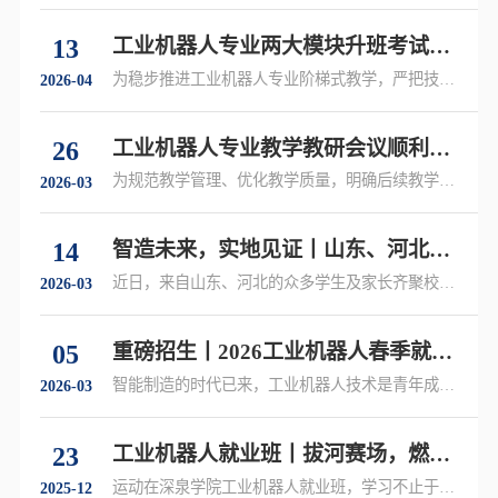
13
工业机器人专业两大模块升班考试筹
备会圆满召开！
为稳步推进工业机器人专业阶梯式教学，严把技能
2026-04
人才培养质量关卡......
26
工业机器人专业教学教研会议顺利召
开
为规范教学管理、优化教学质量，明确后续教学方
2026-03
向与升班衔接机制......
14
智造未来，实地见证丨山东、河北学
子与家长走进我校工业机器人专业
近日，来自山东、河北的众多学生及家长齐聚校
2026-03
园......
05
重磅招生丨2026工业机器人春季就业
培训班，成就高薪未来！
智能制造的时代已来，工业机器人技术是青年成才
2026-03
的黄金赛道......
23
工业机器人就业班丨拔河赛场，燃动
青春力量！
运动在深泉学院工业机器人就业班，学习不止于专
2025-12