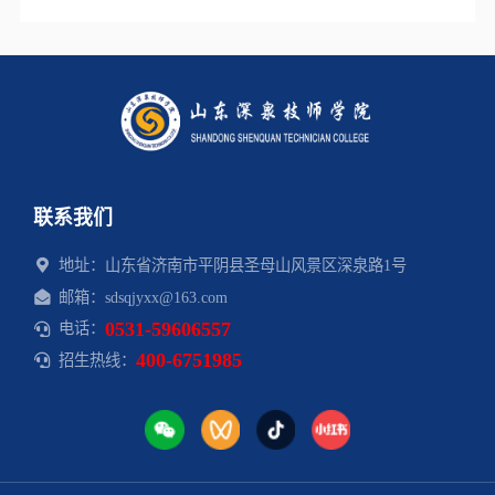
作，实现人才培养与企业需求、行业发展的紧密对
校企合作签约仪式圆满举行
接……
联系我们
地址：山东省济南市平阴县圣母山风景区深泉路1号
邮箱：sdsqjyxx@163.com
0531-59606557
电话：
400-6751985
招生热线：