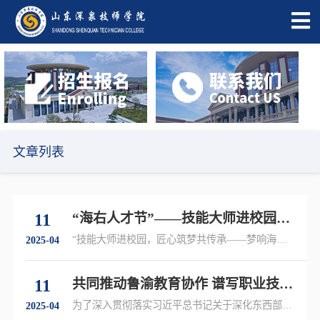
文章列表
11
“海右人才节”——技能大师进校园系
列活动之走进上海交大教育集团山东
“技能大师进校园，匠心筑梦共传承——梦响海
2025-04
右，赢在济南”活动在我校成功举办……
深泉技师学院
11
共同推动鲁渝教育协作 谱写职业技能
培训新篇章——鲁渝协作培训班赴山
为了深入贯彻落实习近平总书记关于深化东西部协
2025-04
作的重要指示精神，加强东西部协作工作，共商协