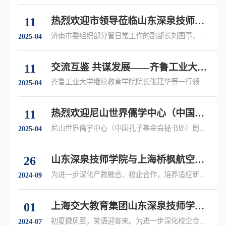
东深泉技师学院参观考察
作发展大计……
11
热烈欢迎市领导莅临山东深泉技师学
院调研指导工作
济南市委组织部分管日常工作的副部长刘国亭、市
2025-04
委组织部副部长吴柏涛、平阴县县委书记王秀成、
县委副书记、县长潘建军等一行领导莅临我校进行
11
交流互鉴 共谋发展——齐鲁工业大学
实地调研……
领导来我校考察交流
齐鲁工业大学继续教育学院院长张建华等一行领导
2025-04
莅临我校考察指导工作……
11
热烈欢迎尼山世界儒学中心（中国孔
子基金会秘书处）领导莅临学校参观
尼山世界儒学中心（中国孔子基金会秘书处）周静
2025-04
副秘书长等一行领导莅临我校进行参观交流……
指导
26
山东深泉技师学院与上海桥枫航空科
技有限公司校企合作签约仪式圆满举
为进一步深化产教融合、校企合作，培养适应新时
2024-09
代要求的高素质技术技能人才……
行
01
上海交大教育集团山东深泉技师学院
与山东省财金康养教育科技有限公司
初夏微风至，笑语迎客来。为进一步深化校企合
2024-07