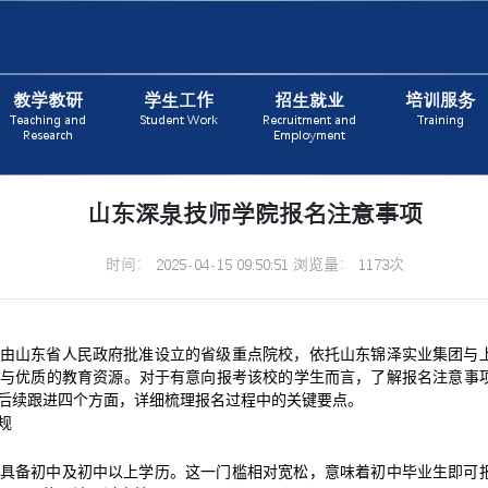
教学教研
学生工作
招生就业
培训服务
Teaching and
Student Work
Recruitment and
Training
Research
Employment
山东深泉技师学院报名注意事项
时间： 2025-04-15 09:50:51 浏览量： 1173次
由山东省人民政府批准设立的省级重点院校，依托山东锦泽实业集团与
择与优质的教育资源。对于有意向报考该校的学生而言，了解报名注意事
后续跟进四个方面，详细梳理报名过程中的关键要点。
规
，具备初中及初中以上学历。这一门槛相对宽松，意味着初中毕业生即可