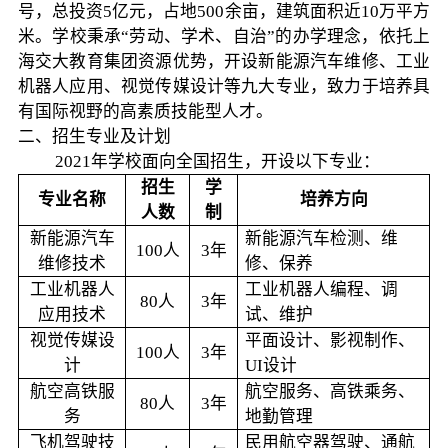
号，总投资5亿元，占地500余亩，建筑面积近10万平方
米。学校秉承“劳动、学术、自治”的办学理念，依托上
海交大教育集团资源优势，开设新能源汽车维修、工业
机器人应用、视觉传媒设计等九大专业，致力于培养具
有国际视野的高素质技能型人才。
二、招生专业及计划
2021年学校面向全国招生，开设以下专业：
招生
学
专业名称
培养方向
人数
制
新能源汽车
新能源汽车检测、维
100人
3年
维修技术
修、保养
工业机器人
工业机器人编程、调
80人
3年
应用技术
试、维护
视觉传媒设
平面设计、影视制作、
100人
3年
计
UI设计
航空高铁服
航空服务、高铁乘务、
80人
3年
务
地勤管理
飞机驾驶技
民用航空器驾驶、通航